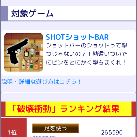
対象ゲーム
SHOTショットBAR
ショットバーのショットって撃
つじゃないの？！勘違いついで
にビンをとにかく撃ちまくれ！
説明・詳細な遊び方はコチラ！
「破壊衝動」ランキング結果
足を使う
1位
265590