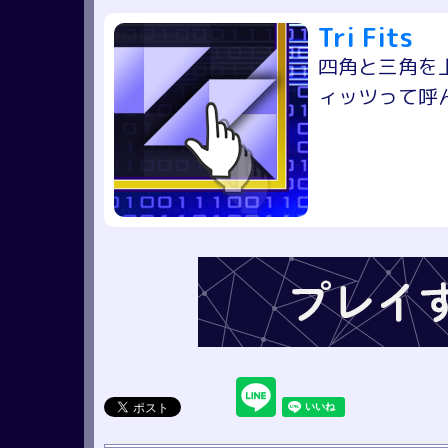
Tri Fits
四角と三角を
ィッツって呼