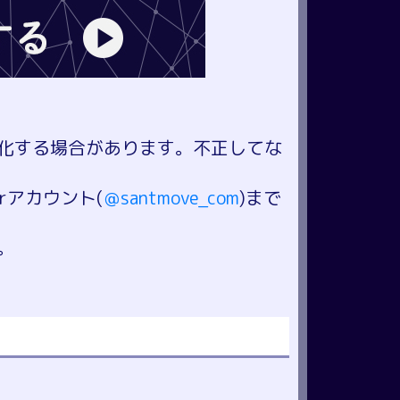
化する場合があります。不正してな
rアカウント(
＠santmove_com
)まで
。