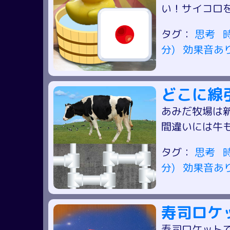
い！サイコロ
タグ：
思考
分)
効果音あ
どこに線
あみだ牧場は
間違いには牛
タグ：
思考
分)
効果音あ
寿司ロケ
寿司ロケット