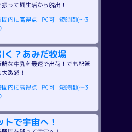
を振って桶生活から脱出！
時間内に高得点
PC可
短時間(～3
り
引く？あみだ牧場
新鮮な牛乳を最速で出荷！でも配管
も大激怒！
時間内に高得点
PC可
短時間(～3
り
ットで宇宙へ！
で隙間を縫って宇宙へ！