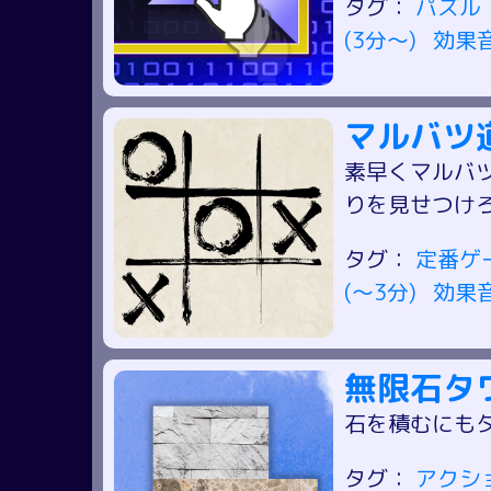
タグ：
パズル
(3分～)
効果
マルバツ
素早くマルバ
りを見せつけ
タグ：
定番ゲ
(～3分)
効果
無限石タ
石を積むにも
タグ：
アクシ