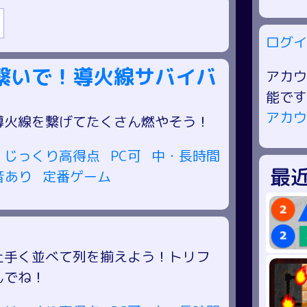
ログイ
繋いで！導火線サバイバ
アカウ
能です
アカウ
導火線を繋げてたくさん燃やそう！
じっくり高得点
PC可
中・長時間
最
音あり
定番ゲーム
上手く並べて列を揃えよう！トリフ
んでね！