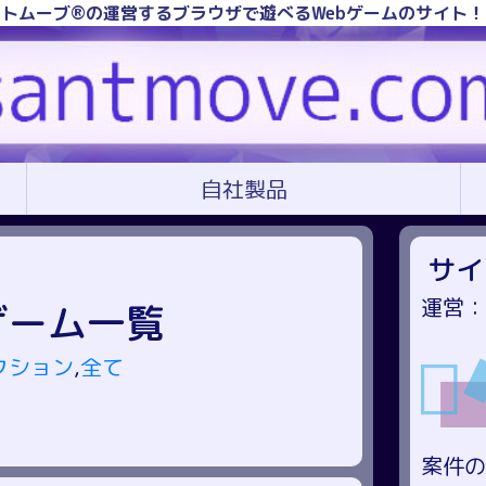
トムーブ®の運営するブラウザで遊べるWebゲームのサイト
自社製品
サイ
運営：
ゲーム一覧
クション
,
全て
案件の