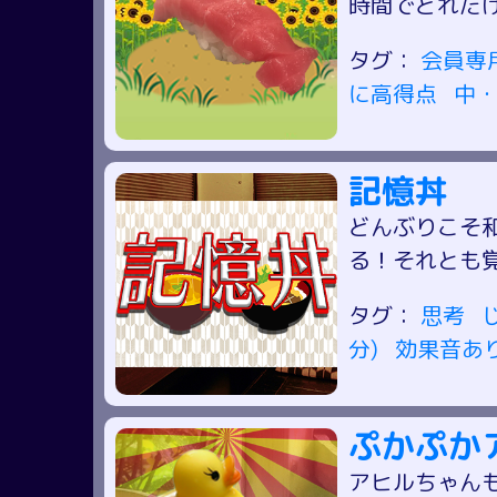
時間でどれだ
タグ：
会員専
に高得点
中・
記憶丼
どんぶりこそ
る！それとも
タグ：
思考
分)
効果音あ
ぷかぷか
アヒルちゃん