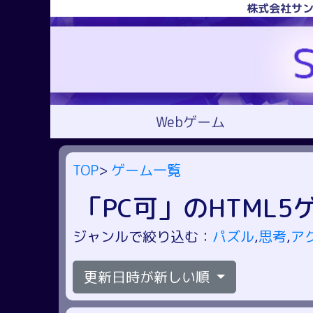
株式会社サン
Webゲーム
TOP
>
ゲーム一覧
「PC可」のHTML5
ジャンルで絞り込む：
パズル
,
思考
,
ア
更新日時が新しい順