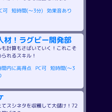
PC可
短時間(～3分)
効果音あり
人材！ラグビー開発部
ルも計算もさばいていく！これこそ
められるスキル！
時間内に高得点
PC可
短時間(～3
り
ケ
えてスシネタを収穫して大儲け！72