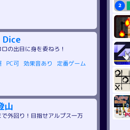
ム
 Dice
コロの出目に身を委ねろ！
運
PC可
効果音あり
定番ゲーム
登山
まで外回り！目指せアルプス一万