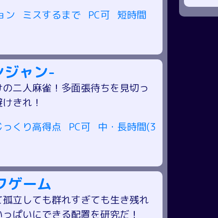
ョン
ミスするまで
PC可
短時間
ンジャン-
けの二人麻雀！多面張待ちを見切っ
避けきれ！
じっくり高得点
PC可
中・長時間(3
フゲーム
て孤立しても群れすぎても生き残れ
いっぱいにできる配置を研究だ！