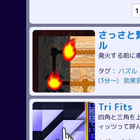
1
さっさと
ル
発火する前に
タグ：
パズル
(3分～)
効果
Tri Fits
四角と三角を
ィッツって呼