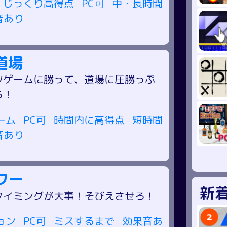
じっくり高得点
PC可
中・長時間
音あり
道場
ツゲームに勝って、道場に圧勝っぷ
ろ！
ーム
PC可
時間内に高得点
短時間
音あり
ワー
新
タイミングが大事！そびえさせろ！
ョン
PC可
ミスするまで
効果音あ