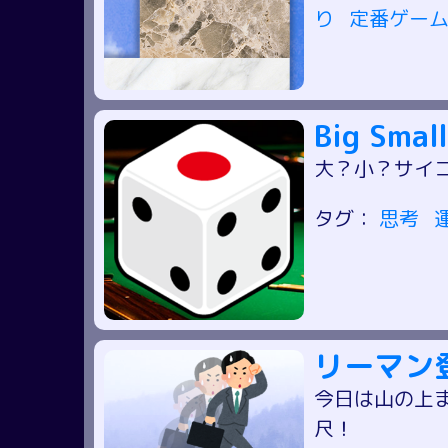
り
定番ゲー
Big Small
大？小？サイ
タグ：
思考
リーマン
今日は山の上
尺！