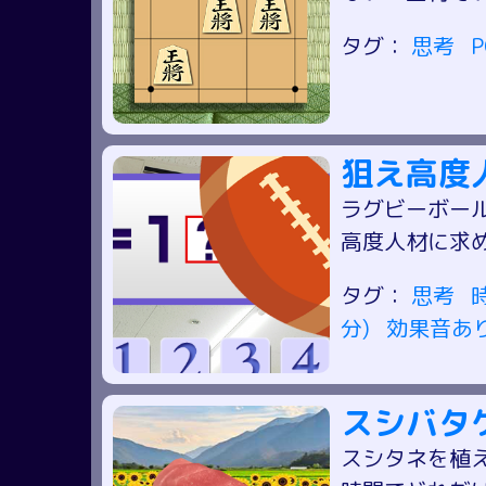
タグ：
思考
狙え高度
ラグビーボー
高度人材に求
タグ：
思考
分)
効果音あ
スシバタ
スシタネを植