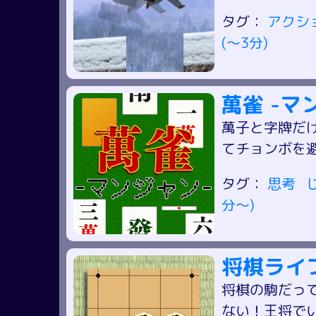
タグ：
アクシ
(～3分)
萬雀 -マ
萬子と字牌だ
てチョンボを
タグ：
思考
分～)
将棋ライ
将棋の駒だっ
ない！王将で