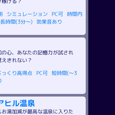
け稼げる？
用
シミュレーション
PC可
時間内
長時間(3分～)
効果音あり
和の心、あなたの記憶力が試され
覚えきれない？
じっくり高得点
PC可
短時間(～3
り
アヒル温泉
もお湯加減が最高な温泉に入りた