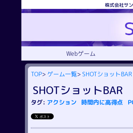
株式会社サン
Webゲーム
TOP
>
ゲーム一覧
>
SHOTショットBAR
SHOTショットBAR
タグ:
アクション
時間内に高得点
P