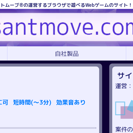
トムーブ®の運営するブラウザで遊べるWebゲームのサイト
自社製品
サイ
運営：
C可
短時間(～3分)
効果音あり
案件の