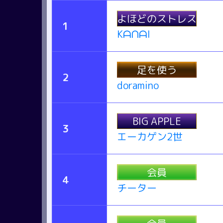
よほどのストレス
1
KᗩᑎᗩI
足を使う
2
doramino
BIG APPLE
3
エーカゲン2世
会員
4
チーター