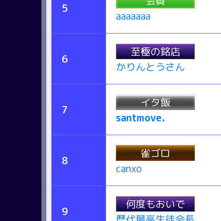
会員
5
aaaaaaa
至極の銘店
6
かりんとうさん
イタ飯
7
santmove.
雀ゴロ
8
canxo
何度もおいで
9
歴代最高生徒会長