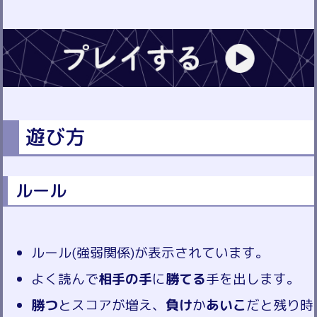
遊び方
ルール
ルール(強弱関係)が表示されています。
よく読んで
相手の手
に
勝てる
手を出します。
勝つ
とスコアが増え、
負け
か
あいこ
だと残り時