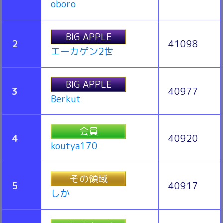
oboro
BIG APPLE
2
41098
エーカゲン2世
BIG APPLE
3
40977
Berkut
会員
4
40920
koutya170
その領域
5
40917
しか