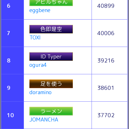
アヒルちゃん
6
40899
eggbene
色即是空
7
40006
TOXI
ID Typer
8
39216
ogura4
足を使う
9
38601
doramino
ラーメン
10
37702
JOMANCHA