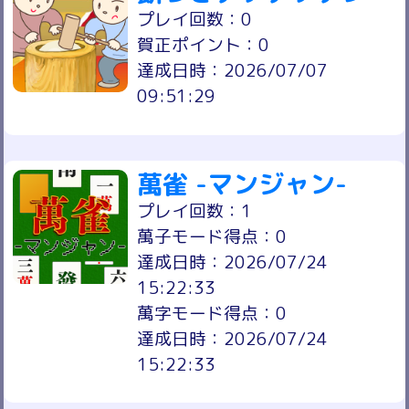
プレイ回数：0
賀正ポイント：0
達成日時：2026/07/07
09:51:29
萬雀 -マンジャン-
プレイ回数：1
萬子モード得点：0
達成日時：2026/07/24
15:22:33
萬字モード得点：0
達成日時：2026/07/24
15:22:33