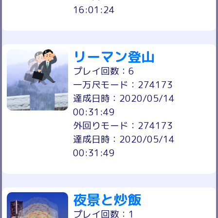
16:01:24
リーマン登山
プレイ回数：6
一万尺モード：274173
達成日時：2020/05/14
00:31:49
外回りモード：274173
達成日時：2020/05/14
00:31:49
夜景と炒飯
プレイ回数：1