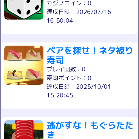
カジノコイン：0
達成日時：2026/07/16
16:50:04
ペアを探せ！ネタ被り
寿司
プレイ回数：0
寿司ポイント：0
達成日時：2025/10/01
15:20:45
逃がすな！もぐらたた
き