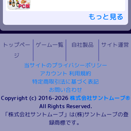
もっと見る
トップペー
ゲーム一覧
自社製品
サイト運営
ジ
当サイトのプライバシーポリシー
アカウント 利用規約
特定商取引法に基づく表記
お問い合わせ
Copyright (c) 2016-2026
株式会社サントムーブ®
All Rights Reserved.
「株式会社サントムーブ」は(株)サントムーブの登
録商標です。