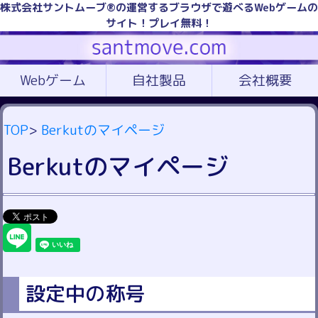
株式会社サントムーブ®の運営するブラウザで遊べるWebゲームの
サイト！プレイ無料！
Webゲーム
自社製品
会社概要
TOP
>
Berkutのマイページ
Berkutのマイページ
設定中の称号