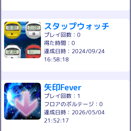
スタップウォッチ
プレイ回数：0
得た時間：0
達成日時：2024/09/24
16:58:18
矢印Fever
プレイ回数：1
フロアのボルテージ：0
達成日時：2026/05/04
21:52:17