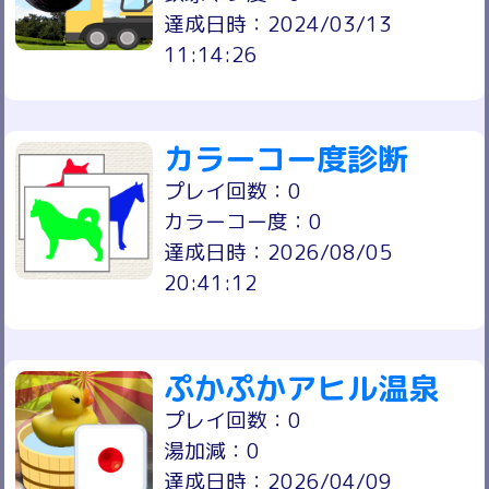
達成日時：2024/03/13
11:14:26
カラーコー度診断
プレイ回数：0
カラーコー度：0
達成日時：2026/08/05
20:41:12
ぷかぷかアヒル温泉
プレイ回数：0
湯加減：0
達成日時：2026/04/09