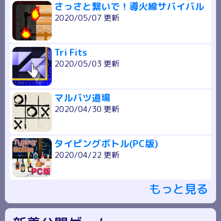
さっさと繋いで！導火線サバイバル
2020/05/07 更新
Tri Fits
2020/05/03 更新
マルバツ道場
2020/04/30 更新
タイピングボトル(PC版)
2020/04/22 更新
もっと見る