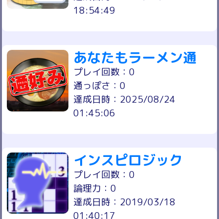
18:54:49
あなたもラーメン通
プレイ回数：0
通っぽさ：0
達成日時：2025/08/24
01:45:06
インスピロジック
プレイ回数：0
論理力：0
達成日時：2019/03/18
01:40:17