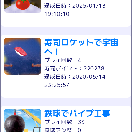
達成日時：2025/01/13
19:10:10
寿司ロケットで宇宙
へ！
プレイ回数：4
寿司ポイント：220238
達成日時：2020/05/14
23:25:57
鉄球でパイプ工事
プレイ回数：33
鉄球マン度：0