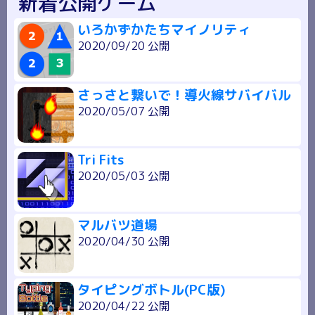
新着公開ゲーム
いろかずかたちマイノリティ
2020/09/20 公開
さっさと繋いで！導火線サバイバル
2020/05/07 公開
Tri Fits
2020/05/03 公開
マルバツ道場
2020/04/30 公開
タイピングボトル(PC版)
2020/04/22 公開