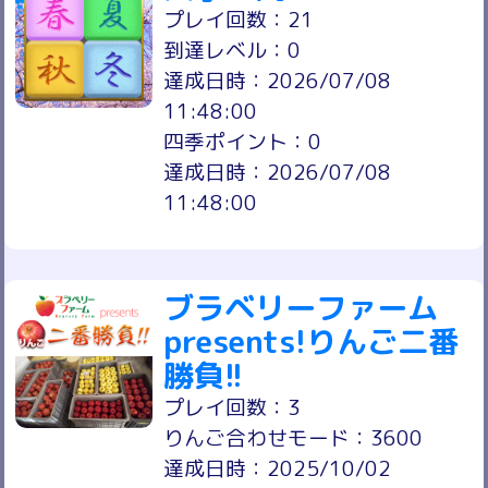
プレイ回数：21
到達レベル：0
達成日時：2026/07/08
11:48:00
四季ポイント：0
達成日時：2026/07/08
11:48:00
ブラベリーファーム
presents!りんご二番
勝負!!
プレイ回数：3
りんご合わせモード：3600
達成日時：2025/10/02