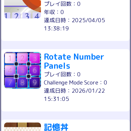
プレイ回数：0
年収：0
達成日時：2025/04/05
13:38:19
Rotate Number
Panels
プレイ回数：0
Challenge Mode Score：0
達成日時：2026/01/22
15:31:05
記憶丼