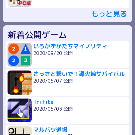
もっと見る
新着公開ゲーム
いろかずかたちマイノリティ
2020/09/20 公開
さっさと繋いで！導火線サバイバル
2020/05/07 公開
Tri Fits
2020/05/03 公開
マルバツ道場