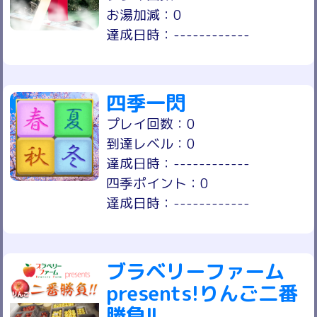
お湯加減：0
達成日時：------------
四季一閃
プレイ回数：0
到達レベル：0
達成日時：------------
四季ポイント：0
達成日時：------------
ブラベリーファーム
presents!りんご二番
勝負!!