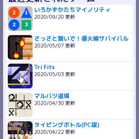
いろかずかたちマイノリティ
2020/09/20 更新
さっさと繋いで！導火線サバイバル
2020/05/07 更新
Tri Fits
2020/05/03 更新
マルバツ道場
2020/04/30 更新
タイピングボトル(PC版)
2020/04/22 更新