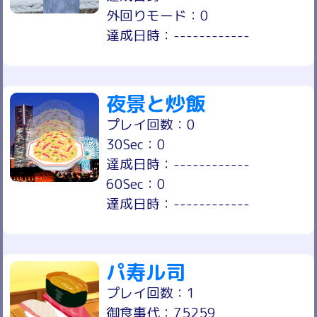
外回りモード：0
達成日時：------------
夜景と炒飯
プレイ回数：0
30Sec：0
達成日時：------------
60Sec：0
達成日時：------------
パ寿ル司
プレイ回数：1
御食事代：75259