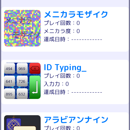
メニカラモザイク
プレイ回数：0
メニカラ度：0
達成日時：------------
ID Typing_
プレイ回数：0
入力力：0
達成日時：------------
アラビアンナイン
プレイ回数：0