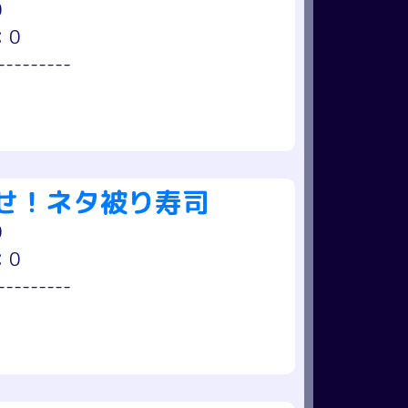
0
：0
-------
せ！ネタ被り寿司
0
：0
-------