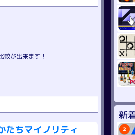
の比較が出来ます！
新
かたちマイノリティ