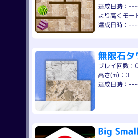
達成日時：-----
より高くモー
達成日時：-----
無限石タ
プレイ回数：
高さ(m)：0
達成日時：-----
Big Smal