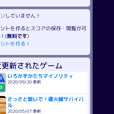
ン
していません！
ントを作るとスコアの保存・閲覧が可
！(
無料です
)
ントを作る！
近更新されたゲーム
いろかずかたちマイノリティ
2020/09/20 更新
さっさと繋いで！導火線サバイバ
ル
2020/05/07 更新