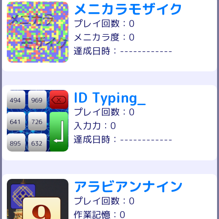
メニカラモザイク
プレイ回数：0
メニカラ度：0
達成日時：------------
ID Typing_
プレイ回数：0
入力力：0
達成日時：------------
アラビアンナイン
プレイ回数：0
作業記憶：0