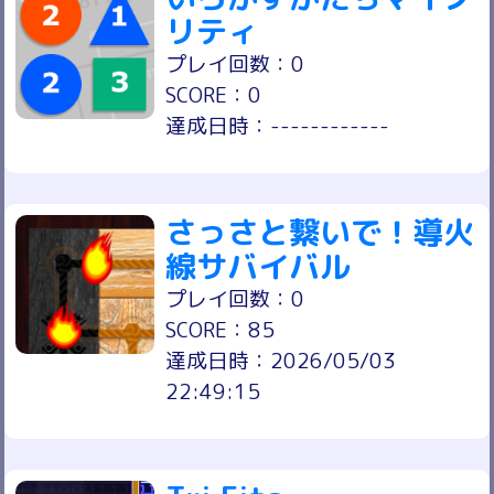
リティ
プレイ回数：0
SCORE：0
達成日時：------------
さっさと繋いで！導火
線サバイバル
プレイ回数：0
SCORE：85
達成日時：2026/05/03
22:49:15