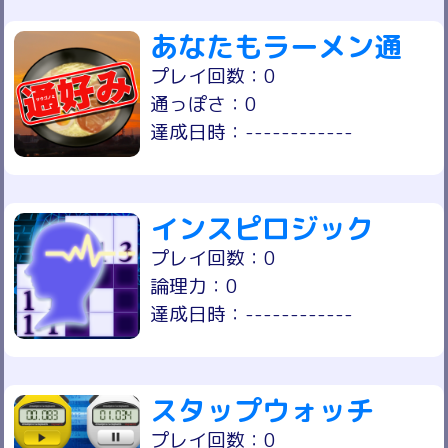
あなたもラーメン通
プレイ回数：0
通っぽさ：0
達成日時：------------
インスピロジック
プレイ回数：0
論理力：0
達成日時：------------
スタップウォッチ
プレイ回数：0