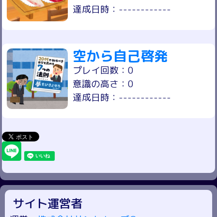
達成日時：------------
空から自己啓発
プレイ回数：0
意識の高さ：0
達成日時：------------
サイト運営者