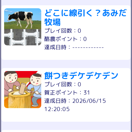
どこに線引く？あみだ
牧場
プレイ回数：0
酪農ポイント：0
達成日時：------------
餅つきデケデケデン
プレイ回数：0
賀正ポイント：31
達成日時：2026/06/15
12:20:05