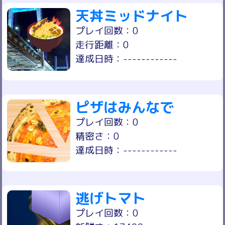
天丼ミッドナイト
プレイ回数：0
走行距離：0
達成日時：------------
ピザはみんなで
プレイ回数：0
精密さ：0
達成日時：------------
逃げトマト
プレイ回数：0