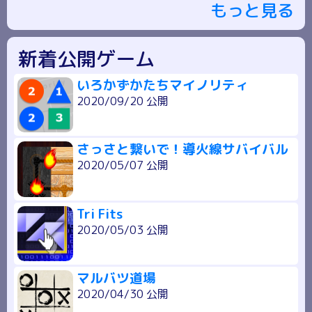
もっと見る
新着公開ゲーム
いろかずかたちマイノリティ
2020/09/20 公開
さっさと繋いで！導火線サバイバル
2020/05/07 公開
Tri Fits
2020/05/03 公開
マルバツ道場
2020/04/30 公開