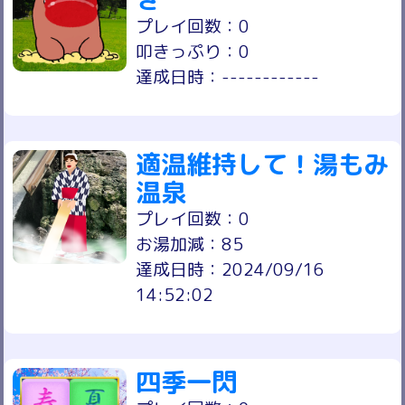
プレイ回数：0
叩きっぷり：0
達成日時：------------
適温維持して！湯もみ
温泉
プレイ回数：0
お湯加減：85
達成日時：2024/09/16
14:52:02
四季一閃