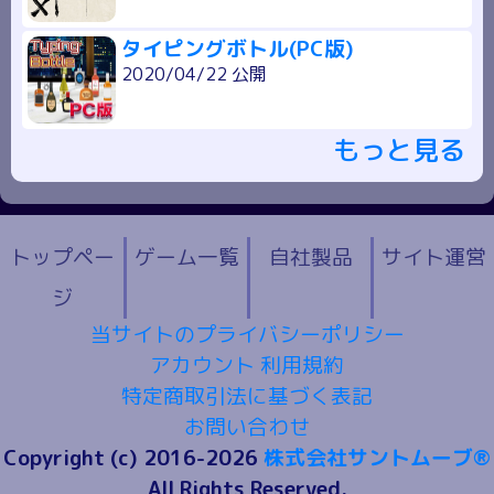
タイピングボトル(PC版)
2020/04/22 公開
もっと見る
トップペー
ゲーム一覧
自社製品
サイト運営
ジ
当サイトのプライバシーポリシー
アカウント 利用規約
特定商取引法に基づく表記
お問い合わせ
Copyright (c) 2016-2026
株式会社サントムーブ®
All Rights Reserved.