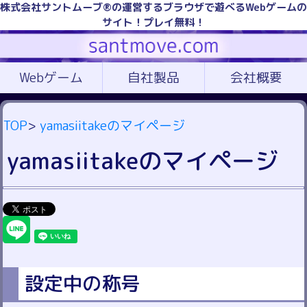
株式会社サントムーブ®の運営するブラウザで遊べるWebゲームの
サイト！プレイ無料！
Webゲーム
自社製品
会社概要
TOP
>
yamasiitakeのマイページ
yamasiitakeのマイページ
設定中の称号