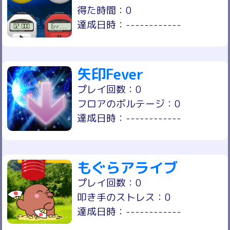
得た時間：0
達成日時：------------
矢印Fever
プレイ回数：0
フロアのボルテージ：0
達成日時：------------
もぐらアライブ
プレイ回数：0
叩き手のストレス：0
達成日時：------------