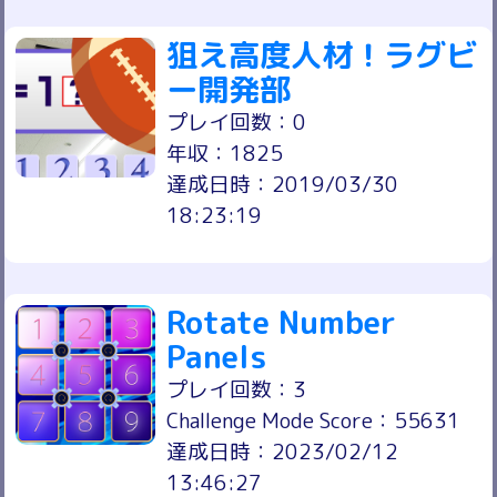
狙え高度人材！ラグビ
ー開発部
プレイ回数：0
年収：1825
達成日時：2019/03/30
18:23:19
Rotate Number
Panels
プレイ回数：3
Challenge Mode Score：55631
達成日時：2023/02/12
13:46:27