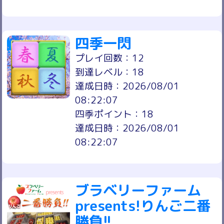
四季一閃
プレイ回数：12
到達レベル：18
達成日時：2026/08/01
08:22:07
四季ポイント：18
達成日時：2026/08/01
08:22:07
ブラベリーファーム
presents!りんご二番
勝負!!