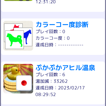
12:31:20
カラーコー度診断
プレイ回数：0
カラーコー度：0
達成日時：------------
ぷかぷかアヒル温泉
プレイ回数：6
湯加減：33262
達成日時：2023/02/17
08:29:52