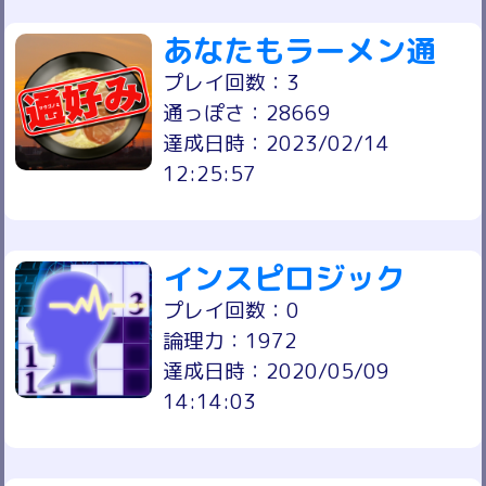
あなたもラーメン通
プレイ回数：3
通っぽさ：28669
達成日時：2023/02/14
12:25:57
インスピロジック
プレイ回数：0
論理力：1972
達成日時：2020/05/09
14:14:03