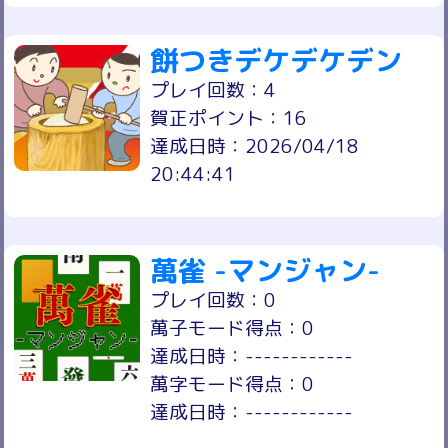
餅つきデケデケデン
プレイ回数：4
賀正ポイント：16
達成日時：2026/04/18
20:44:41
萬雀 -マンジャン-
プレイ回数：0
萬子モード得点：0
達成日時：------------
萬字モード得点：0
達成日時：------------