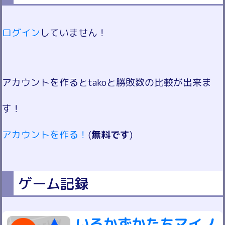
ログイン
していません！
アカウントを作るとtakoと勝敗数の比較が出来ま
す！
アカウントを作る！
(
無料です
)
ゲーム記録
いろかずかたちマイノ