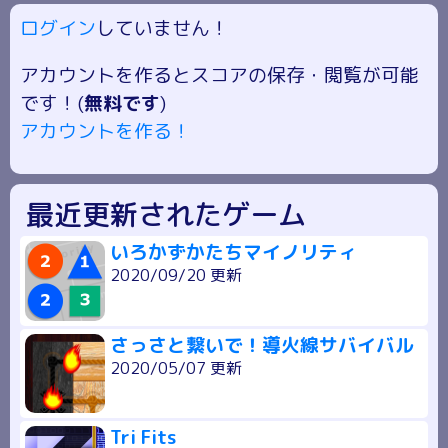
ログイン
していません！
アカウントを作るとスコアの保存・閲覧が可能
です！(
無料です
)
アカウントを作る！
最近更新されたゲーム
いろかずかたちマイノリティ
2020/09/20 更新
さっさと繋いで！導火線サバイバル
2020/05/07 更新
Tri Fits