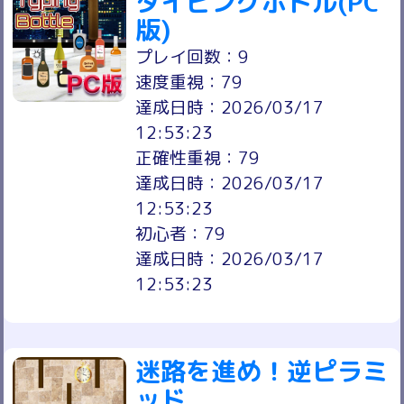
タイピングボトル(PC
版)
プレイ回数：9
速度重視：79
達成日時：2026/03/17
12:53:23
正確性重視：79
達成日時：2026/03/17
12:53:23
初心者：79
達成日時：2026/03/17
12:53:23
迷路を進め！逆ピラミ
ッド