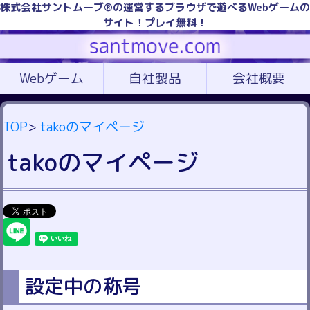
株式会社サントムーブ®の運営するブラウザで遊べるWebゲームの
サイト！プレイ無料！
Webゲーム
自社製品
会社概要
TOP
>
takoのマイページ
takoのマイページ
設定中の称号