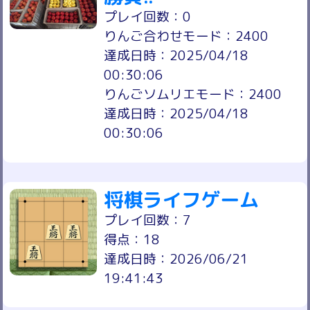
プレイ回数：0
りんご合わせモード：2400
達成日時：2025/04/18
00:30:06
りんごソムリエモード：2400
達成日時：2025/04/18
00:30:06
将棋ライフゲーム
プレイ回数：7
得点：18
達成日時：2026/06/21
19:41:43