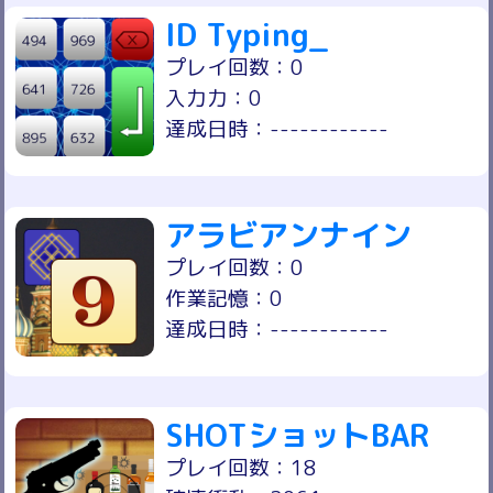
ID Typing_
プレイ回数：0
入力力：0
達成日時：------------
アラビアンナイン
プレイ回数：0
作業記憶：0
達成日時：------------
SHOTショットBAR
プレイ回数：18