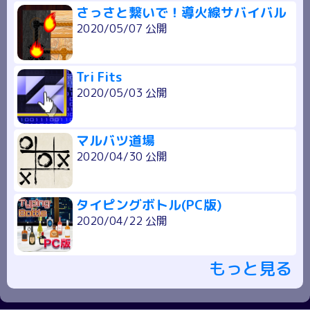
さっさと繋いで！導火線サバイバル
2020/05/07 公開
Tri Fits
2020/05/03 公開
マルバツ道場
2020/04/30 公開
タイピングボトル(PC版)
2020/04/22 公開
もっと見る