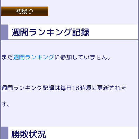
初競り
週間ランキング記録
まだ
週間ランキング
に参加していません。
週間ランキング記録は毎日18時頃に更新されま
す。
勝敗状況