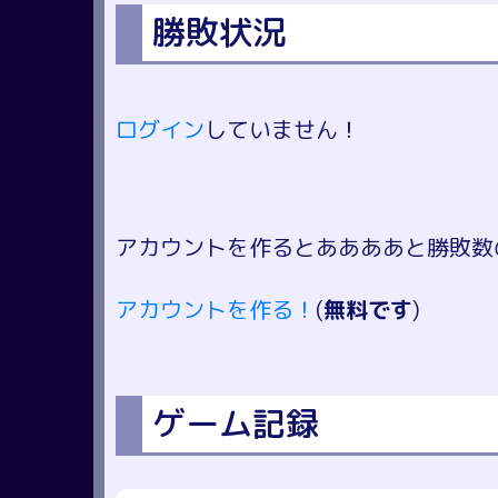
勝敗状況
ログイン
していません！
アカウントを作るとああああと勝敗数
アカウントを作る！
(
無料です
)
ゲーム記録