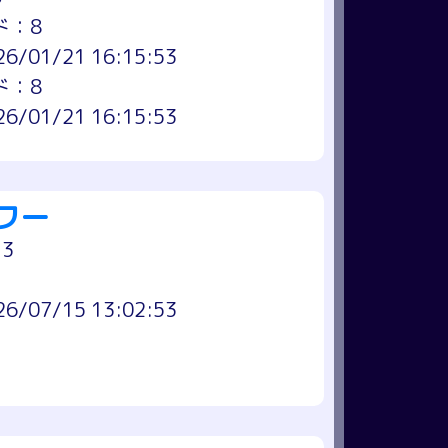
ド：8
01/21 16:15:53
ド：8
01/21 16:15:53
ワー
3
07/15 13:02:53