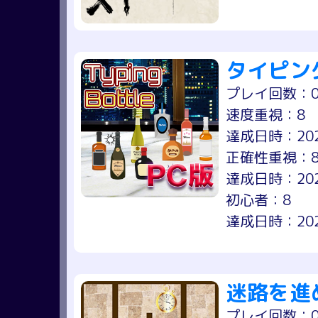
タイピング
プレイ回数：
速度重視：8
達成日時：2026/
正確性重視：
達成日時：2026/
初心者：8
達成日時：2026/
迷路を進
プレイ回数：