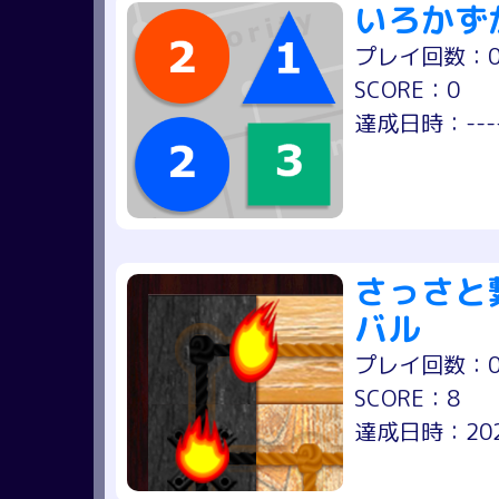
いろかず
プレイ回数：
SCORE：0
達成日時：-----
さっさと
バル
プレイ回数：
SCORE：8
達成日時：2026/