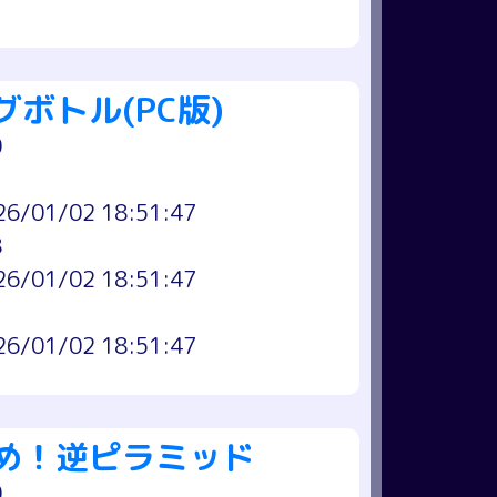
ボトル(PC版)
0
01/02 18:51:47
8
01/02 18:51:47
01/02 18:51:47
め！逆ピラミッド
0