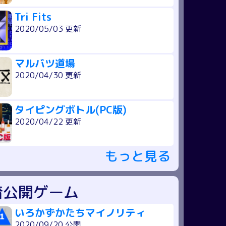
Tri Fits
2020/05/03 更新
マルバツ道場
2020/04/30 更新
タイピングボトル(PC版)
2020/04/22 更新
もっと見る
着公開ゲーム
いろかずかたちマイノリティ
2020/09/20 公開