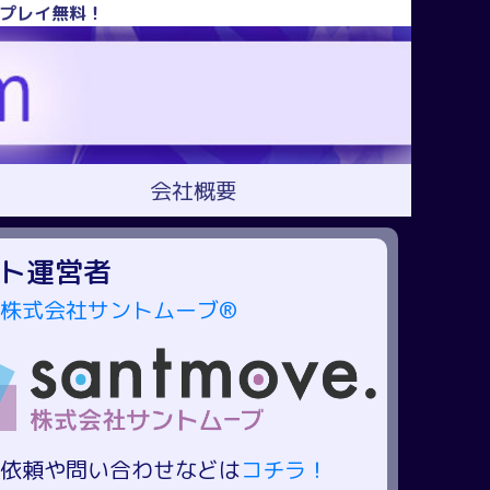
！プレイ無料！
会社概要
ト運営者
株式会社サントムーブ®
依頼や問い合わせなどは
コチラ！