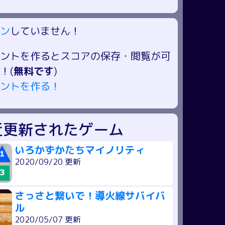
ン
していません！
ントを作るとスコアの保存・閲覧が可
！(
無料です
)
ントを作る！
近更新されたゲーム
いろかずかたちマイノリティ
2020/09/20 更新
さっさと繋いで！導火線サバイバ
ル
2020/05/07 更新