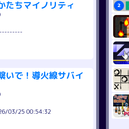
かたちマイノリティ
0
-------
繋いで！導火線サバイ
0
03/25 00:54:32