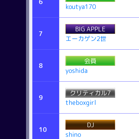
6
koutya170
BIG APPLE
7
エーカゲン2世
会員
8
yoshida
クリティカル7
9
theboxgirl
DJ
10
shino