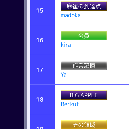
麻雀の到達点
15
madoka
会員
16
kira
作業記憶
17
Ya
BIG APPLE
18
Berkut
その領域