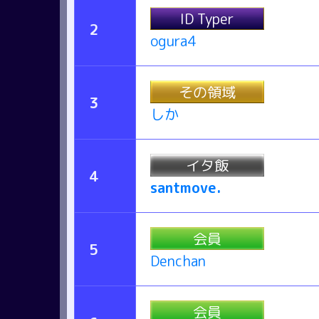
ID Typer
2
ogura4
その領域
3
しか
イタ飯
4
santmove.
会員
5
Denchan
会員