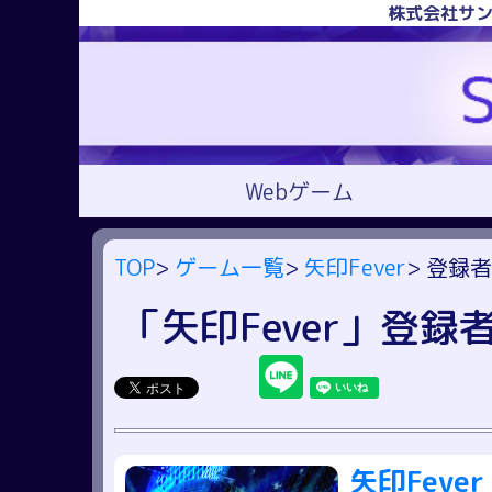
株式会社サン
Webゲーム
TOP
>
ゲーム一覧
>
矢印Fever
> 登録
「矢印Fever」登
矢印Fever