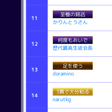
至極の銘店
11
かりんとうさん
何度もおいで
12
歴代最高生徒会長
足を使う
13
doramino
3貫で大分粘る
14
narutkg