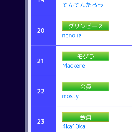
19
てんてんたろう
グリンピース
20
nenolia
モグラ
21
Mackerel
会員
22
mosty
会員
23
4ka10ka