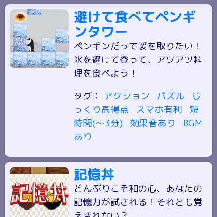
避けて食べてペンギ
ンタワー
ペンギンだって暖を取りたい！
氷を避けて登って、アツアツ料
理を食べよう！
タグ：
アクション
パズル
じ
っくり高得点
スマホ有利
短
時間(～3分)
効果音あり
BGM
あり
記憶丼
どんぶりこそ和の心、あなたの
記憶力が試される！それとも覚
えきれない？