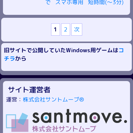
で
スマホ専用
短時間(～3分)
1
2
次
旧サイトで公開していたWindows用ゲームは
コ
チラ
から
サイト運営者
運営：
株式会社サントムーブ®