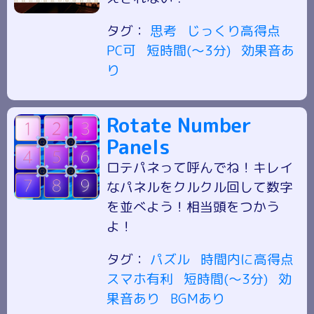
タグ：
思考
じっくり高得点
PC可
短時間(～3分)
効果音あ
り
Rotate Number
Panels
ロテパネって呼んでね！キレイ
なパネルをクルクル回して数字
を並べよう！相当頭をつかう
よ！
タグ：
パズル
時間内に高得点
スマホ有利
短時間(～3分)
効
果音あり
BGMあり