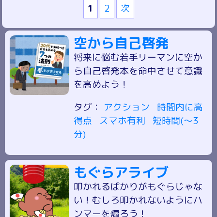
1
2
次
空から自己啓発
将来に悩む若手リーマンに空か
ら自己啓発本を命中させて意識
を高めよう！
タグ：
アクション
時間内に高
得点
スマホ有利
短時間(～3
分)
もぐらアライブ
叩かれるばかりがもぐらじゃな
い！むしろ叩かれないようにハ
ンマーを煽ろう！