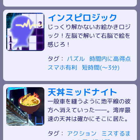
インスピロジック
じっくり解かないお絵かきロジ
ック！左脳で解いて右脳で絵を
感じろ！
タグ：
パズル
時間内に高得点
スマホ有利
短時間(～3分)
天丼ミッドナイト
一般車を縫うように地平線の彼
方へ消えていった――。湾岸最
速の天丼は確かにそこに居た。
タグ：
アクション
ミスするま