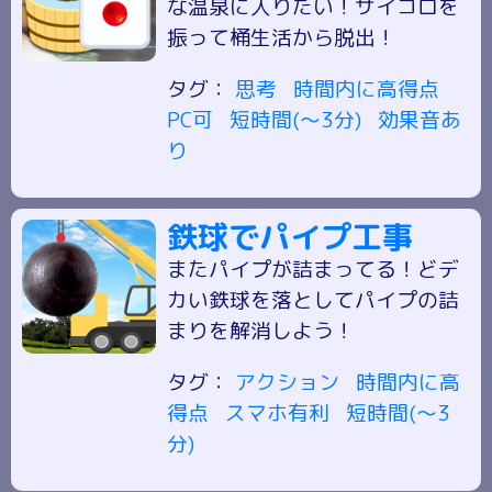
な温泉に入りたい！サイコロを
振って桶生活から脱出！
タグ：
思考
時間内に高得点
PC可
短時間(～3分)
効果音あ
り
鉄球でパイプ工事
またパイプが詰まってる！どデ
カい鉄球を落としてパイプの詰
まりを解消しよう！
タグ：
アクション
時間内に高
得点
スマホ有利
短時間(～3
分)