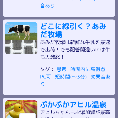
音あり
どこに線引く？あみ
だ牧場
あみだ牧場は新鮮な牛乳を最速
で出荷！でも配管間違いには牛
も大激怒！
タグ：
思考
時間内に高得点
PC可
短時間(～3分)
効果音あ
り
ぷかぷかアヒル温泉
アヒルちゃんもお湯加減が最高