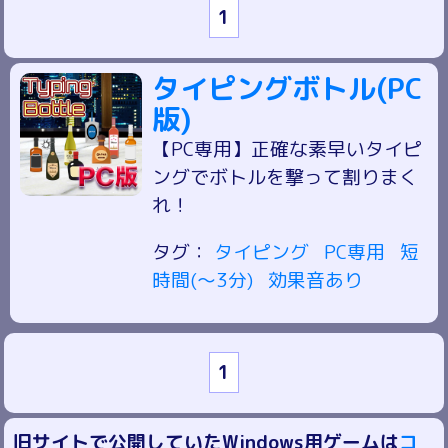
1
タイピングボトル(PC
版)
【PC専用】正確な素早いタイピ
ングでボトルを撃って割りまく
れ！
タグ：
タイピング
PC専用
短
時間(～3分)
効果音あり
1
旧サイトで公開していたWindows用ゲームは
コ