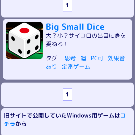
1
Big Small Dice
大？小？サイコロの出目に身を
委ねろ！
タグ：
思考
運
PC可
効果音
あり
定番ゲーム
1
旧サイトで公開していたWindows用ゲームは
コ
チラ
から