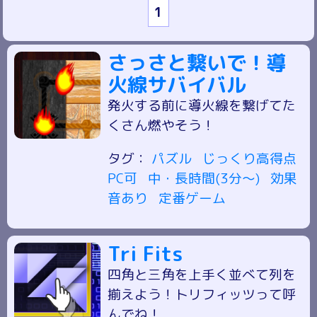
1
さっさと繋いで！導
火線サバイバル
発火する前に導火線を繋げてた
くさん燃やそう！
タグ：
パズル
じっくり高得点
PC可
中・長時間(3分～)
効果
音あり
定番ゲーム
Tri Fits
四角と三角を上手く並べて列を
揃えよう！トリフィッツって呼
んでね！