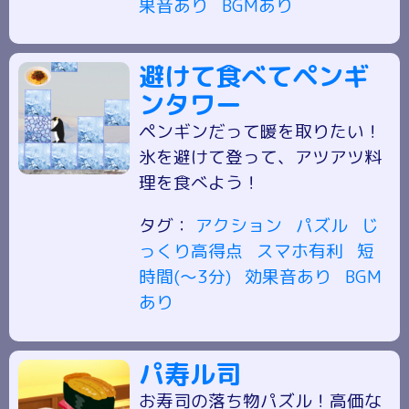
果音あり
BGMあり
避けて食べてペンギ
ンタワー
ペンギンだって暖を取りたい！
氷を避けて登って、アツアツ料
理を食べよう！
タグ：
アクション
パズル
じ
っくり高得点
スマホ有利
短
時間(～3分)
効果音あり
BGM
あり
パ寿ル司
お寿司の落ち物パズル！高価な