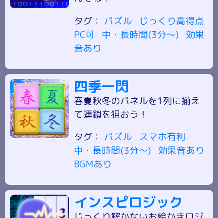
タグ：
パズル
じっくり高得点
PC可
中・長時間(3分～)
効果
音あり
四季一閃
春夏秋冬のパネルを1列に揃え
て連鎖を狙おう！
タグ：
パズル
スマホ有利
中・長時間(3分～)
効果音あり
BGMあり
インスピロジック
じっくり解かないお絵かきロジ