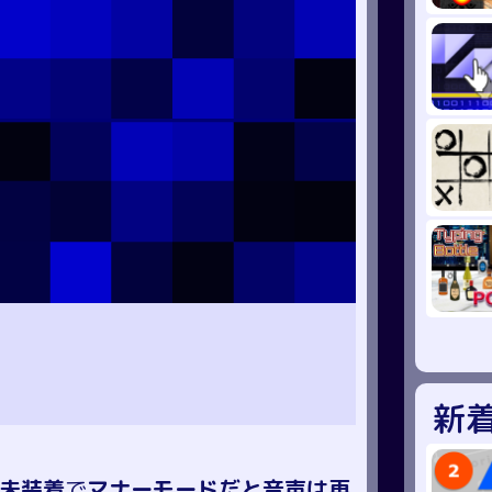
新
未装着
で
マナーモードだと音声は再