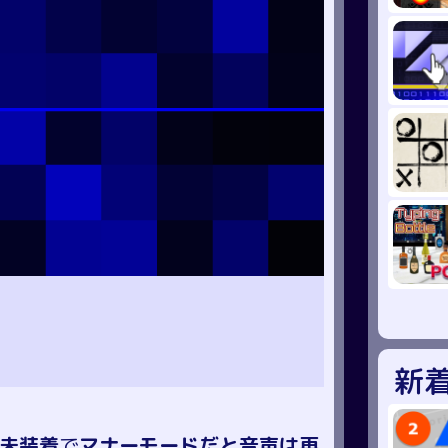
新
未装着
で
マナーモードだと音声は再