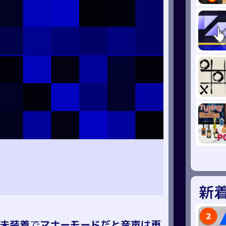
新
未装着
で
マナーモードだと音声は再