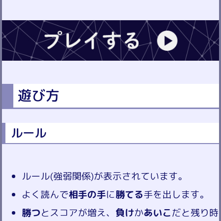
遊び方
ルール
ルール(強弱関係)が表示されています。
よく読んで
相手の手
に
勝てる
手を出します。
勝つ
とスコアが増え、
負け
か
あいこ
だと残り時