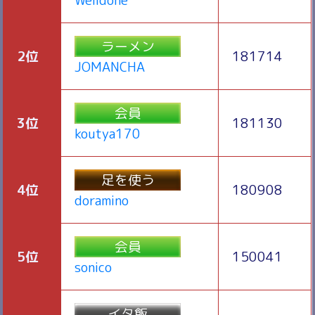
Welldone
ラーメン
2位
181714
JOMANCHA
会員
3位
181130
koutya170
足を使う
4位
180908
doramino
会員
5位
150041
sonico
イタ飯