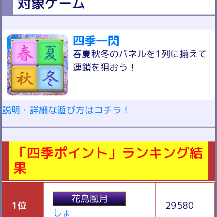
対象ゲーム
四季一閃
春夏秋冬のパネルを1列に揃えて
連鎖を狙おう！
説明・詳細な遊び方はコチラ！
「四季ポイント」ランキング結
果
花鳥風月
1位
29580
しょ