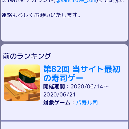
式Twitterアカウント(
＠santmove_com
)まで是非ご
連絡よろしくお願いいたします。
前のランキング
第82回 当サイト最初
の寿司ゲー
開催期間
：2020/06/14～
2020/06/21
対象ゲーム
：
パ寿ル司