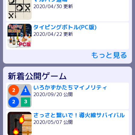
2020/04/30 更新
タイピングボトル(PC版)
2020/04/22 更新
もっと見る
新着公開ゲーム
いろかずかたちマイノリティ
2020/09/20 公開
さっさと繋いで！導火線サバイバル
2020/05/07 公開