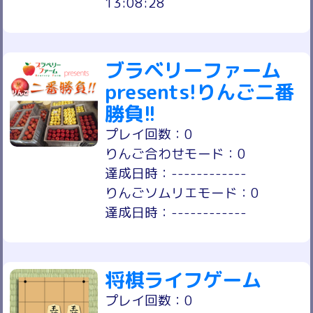
13:08:28
ブラベリーファーム
presents!りんご二番
勝負!!
プレイ回数：0
りんご合わせモード：0
達成日時：------------
りんごソムリエモード：0
達成日時：------------
将棋ライフゲーム
プレイ回数：0