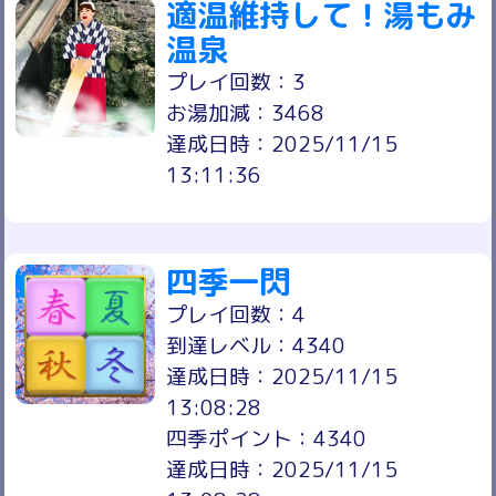
適温維持して！湯もみ
温泉
プレイ回数：3
お湯加減：3468
達成日時：2025/11/15
13:11:36
四季一閃
プレイ回数：4
到達レベル：4340
達成日時：2025/11/15
13:08:28
四季ポイント：4340
達成日時：2025/11/15