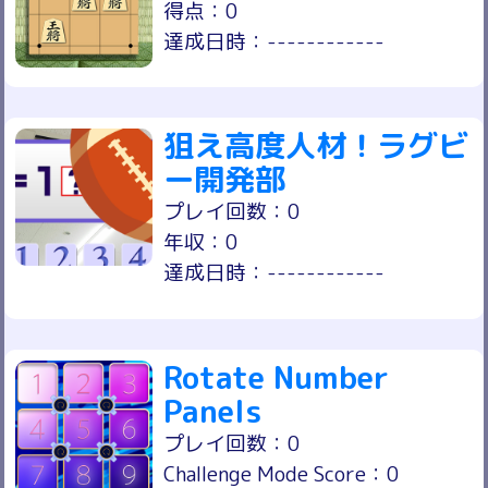
得点：0
達成日時：------------
狙え高度人材！ラグビ
ー開発部
プレイ回数：0
年収：0
達成日時：------------
Rotate Number
Panels
プレイ回数：0
Challenge Mode Score：0