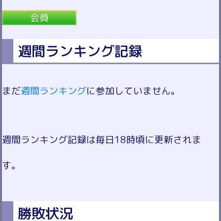
会員
週間ランキング記録
まだ
週間ランキング
に参加していません。
週間ランキング記録は毎日18時頃に更新されま
す。
勝敗状況