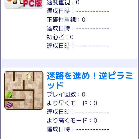
速度重視：0
達成日時：------------
正確性重視：0
達成日時：------------
初心者：0
達成日時：------------
迷路を進め！逆ピラミ
ッド
プレイ回数：0
より早くモード：0
達成日時：------------
より高くモード：0
達成日時：------------