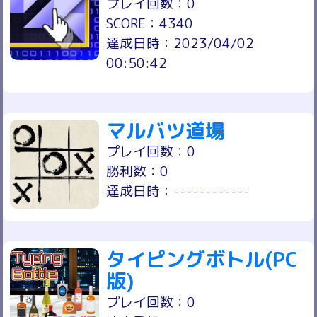
プレイ回数：0
SCORE：4340
達成日時：2023/04/02
00:50:42
マルバツ道場
プレイ回数：0
勝利数：0
達成日時：------------
タイピングボトル(PC
版)
プレイ回数：0