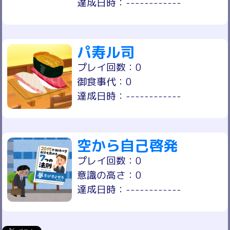
達成日時：------------
パ寿ル司
プレイ回数：0
御食事代：0
達成日時：------------
空から自己啓発
プレイ回数：0
意識の高さ：0
達成日時：------------