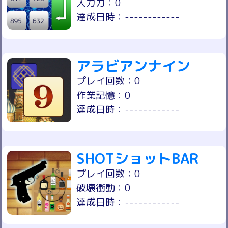
入力力：0
達成日時：------------
アラビアンナイン
プレイ回数：0
作業記憶：0
達成日時：------------
SHOTショットBAR
プレイ回数：0
破壊衝動：0
達成日時：------------