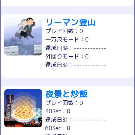
リーマン登山
プレイ回数：0
一万尺モード：0
達成日時：------------
外回りモード：0
達成日時：------------
夜景と炒飯
プレイ回数：0
30Sec：0
達成日時：------------
60Sec：0