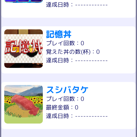
達成日時：------------
記憶丼
プレイ回数：0
覚えた丼の数(杯)：0
達成日時：------------
スシバタケ
プレイ回数：0
最終金額：0
達成日時：------------