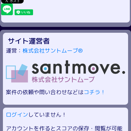
サイト運営者
運営：
株式会社サントムーブ®
案件の依頼や問い合わせなどは
コチラ！
ログイン
していません！
アカウントを作るとスコアの保存・閲覧が可能