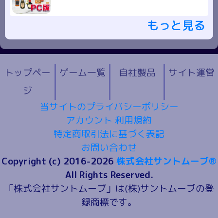
もっと見る
トップペー
ゲーム一覧
自社製品
サイト運営
ジ
当サイトのプライバシーポリシー
アカウント 利用規約
特定商取引法に基づく表記
お問い合わせ
Copyright (c) 2016-2026
株式会社サントムーブ®
All Rights Reserved.
「株式会社サントムーブ」は(株)サントムーブの登
録商標です。