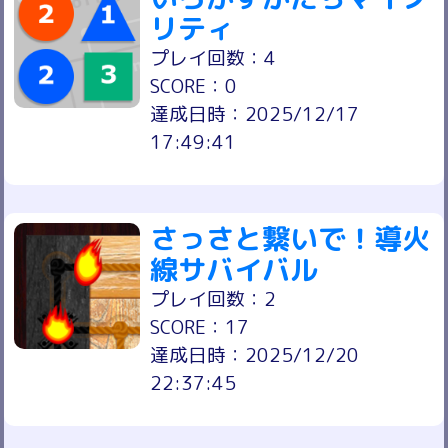
リティ
プレイ回数：4
SCORE：0
達成日時：2025/12/17
17:49:41
さっさと繋いで！導火
線サバイバル
プレイ回数：2
SCORE：17
達成日時：2025/12/20
22:37:45