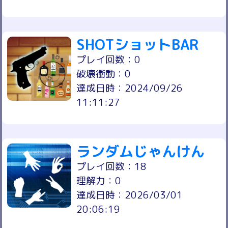
SHOTショットBAR
プレイ回数：0
破壊衝動：0
達成日時：2024/09/26
11:11:27
ランダムじゃんけん
プレイ回数：18
理解力：0
達成日時：2026/03/01
20:06:19