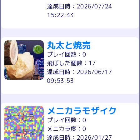
達成日時：2026/07/24
15:22:33
丸太と焼売
プレイ回数：0
飛ばした個数：17
達成日時：2026/06/17
09:53:53
メニカラモザイク
プレイ回数：0
メニカラ度：0
達成日時：2026/01/27