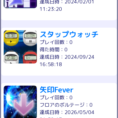
達成日時：2024/02/01
11:23:20
スタップウォッチ
プレイ回数：0
得た時間：0
達成日時：2024/09/24
16:58:18
矢印Fever
プレイ回数：0
フロアのボルテージ：0
達成日時：2026/05/04