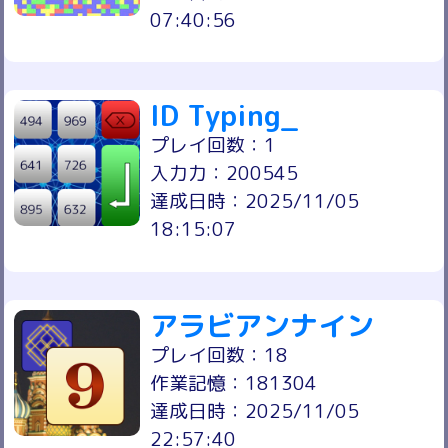
07:40:56
ID Typing_
プレイ回数：1
入力力：200545
達成日時：2025/11/05
18:15:07
アラビアンナイン
プレイ回数：18
作業記憶：181304
達成日時：2025/11/05
22:57:40