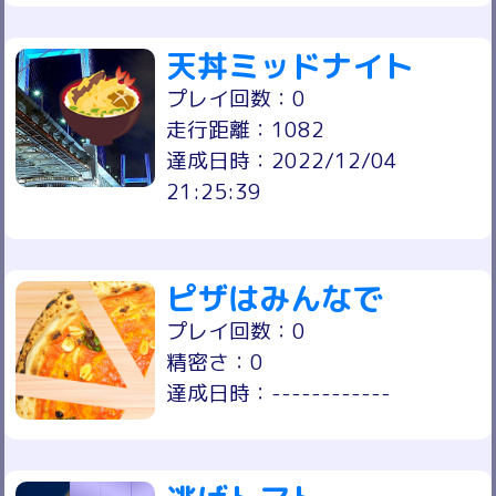
天丼ミッドナイト
プレイ回数：0
走行距離：1082
達成日時：2022/12/04
21:25:39
ピザはみんなで
プレイ回数：0
精密さ：0
達成日時：------------