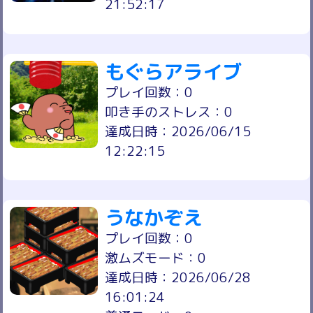
21:52:17
もぐらアライブ
プレイ回数：0
叩き手のストレス：0
達成日時：2026/06/15
12:22:15
うなかぞえ
プレイ回数：0
激ムズモード：0
達成日時：2026/06/28
16:01:24