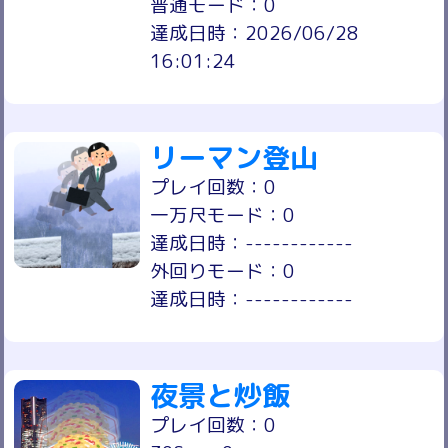
普通モード：0
達成日時：2026/06/28
16:01:24
リーマン登山
プレイ回数：0
一万尺モード：0
達成日時：------------
外回りモード：0
達成日時：------------
夜景と炒飯
プレイ回数：0