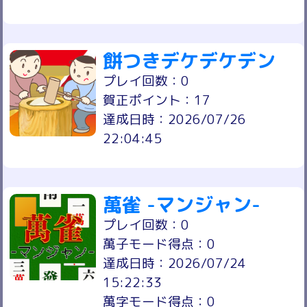
餅つきデケデケデン
プレイ回数：0
賀正ポイント：17
達成日時：2026/07/26
22:04:45
萬雀 -マンジャン-
プレイ回数：0
萬子モード得点：0
達成日時：2026/07/24
15:22:33
萬字モード得点：0