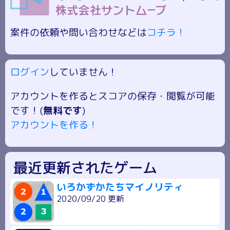
案件の依頼や問い合わせなどは
コチラ！
ログイン
していません！
アカウントを作るとスコアの保存・閲覧が可能
です！(
無料です
)
アカウントを作る！
最近更新されたゲーム
いろかずかたちマイノリティ
2020/09/20 更新