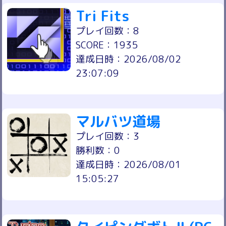
Tri Fits
プレイ回数：8
SCORE：1935
達成日時：2026/08/02
23:07:09
マルバツ道場
プレイ回数：3
勝利数：0
達成日時：2026/08/01
15:05:27