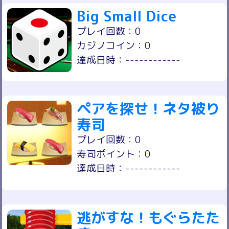
Big Small Dice
プレイ回数：0
カジノコイン：0
達成日時：------------
ペアを探せ！ネタ被り
寿司
プレイ回数：0
寿司ポイント：0
達成日時：------------
逃がすな！もぐらたた