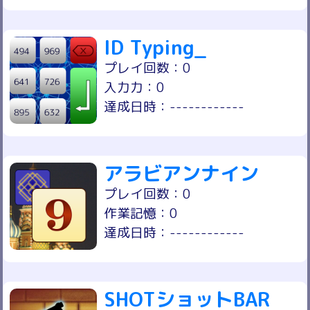
ID Typing_
プレイ回数：0
入力力：0
達成日時：------------
アラビアンナイン
プレイ回数：0
作業記憶：0
達成日時：------------
SHOTショットBAR