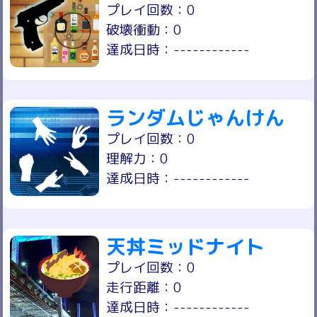
プレイ回数：0
破壊衝動：0
達成日時：------------
ランダムじゃんけん
プレイ回数：0
理解力：0
達成日時：------------
天丼ミッドナイト
プレイ回数：0
走行距離：0
達成日時：------------