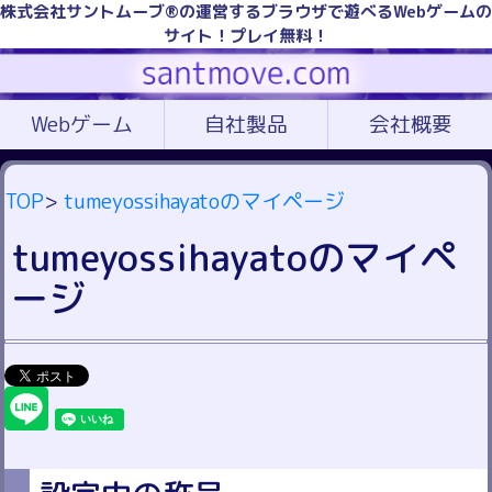
株式会社サントムーブ®の運営するブラウザで遊べるWebゲームの
サイト！プレイ無料！
Webゲーム
自社製品
会社概要
TOP
>
tumeyossihayatoのマイページ
tumeyossihayatoのマイペ
ージ