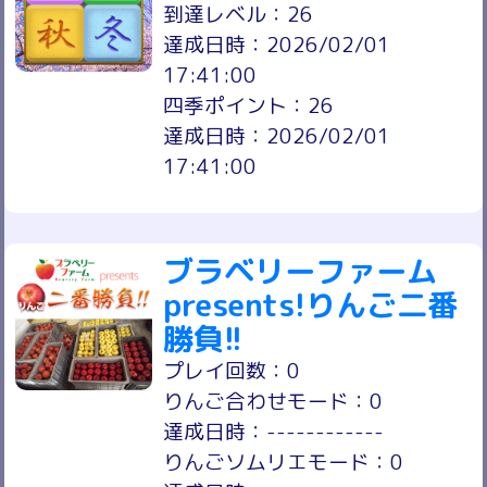
到達レベル：26
達成日時：2026/02/01
17:41:00
四季ポイント：26
達成日時：2026/02/01
17:41:00
ブラベリーファーム
presents!りんご二番
勝負!!
プレイ回数：0
りんご合わせモード：0
達成日時：------------
りんごソムリエモード：0