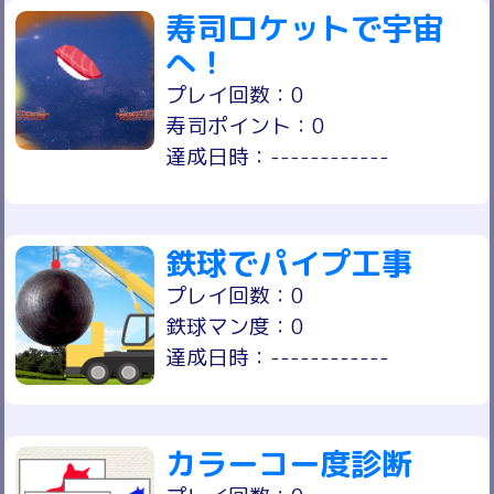
寿司ロケットで宇宙
へ！
プレイ回数：0
寿司ポイント：0
達成日時：------------
鉄球でパイプ工事
プレイ回数：0
鉄球マン度：0
達成日時：------------
カラーコー度診断