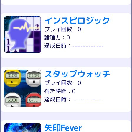
インスピロジック
プレイ回数：0
論理力：0
達成日時：------------
スタップウォッチ
プレイ回数：0
得た時間：0
達成日時：------------
矢印Fever