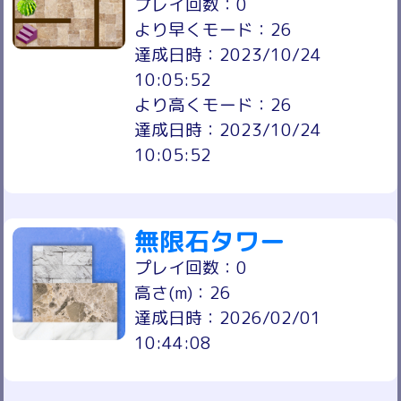
プレイ回数：0
より早くモード：26
達成日時：2023/10/24
10:05:52
より高くモード：26
達成日時：2023/10/24
10:05:52
無限石タワー
プレイ回数：0
高さ(m)：26
達成日時：2026/02/01
10:44:08