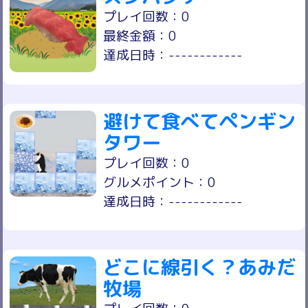
プレイ回数：0
最終金額：0
達成日時：------------
避けて食べてペンギン
タワー
プレイ回数：0
グルメポイント：0
達成日時：------------
どこに線引く？あみだ
牧場