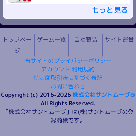
もっと見る
トップペー
ゲーム一覧
自社製品
サイト運営
ジ
当サイトのプライバシーポリシー
アカウント 利用規約
特定商取引法に基づく表記
お問い合わせ
Copyright (c) 2016-2026
株式会社サントムーブ®
All Rights Reserved.
「株式会社サントムーブ」は(株)サントムーブの登
録商標です。