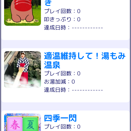
き
プレイ回数：0
叩きっぷり：0
達成日時：------------
適温維持して！湯もみ
温泉
プレイ回数：0
お湯加減：0
達成日時：------------
四季一閃
プレイ回数：0