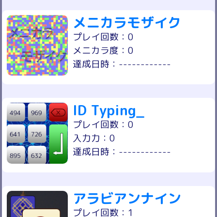
メニカラモザイク
プレイ回数：0
メニカラ度：0
達成日時：------------
ID Typing_
プレイ回数：0
入力力：0
達成日時：------------
アラビアンナイン
プレイ回数：1