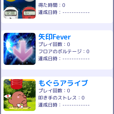
得た時間：0
達成日時：------------
矢印Fever
プレイ回数：0
フロアのボルテージ：0
達成日時：------------
もぐらアライブ
プレイ回数：0
叩き手のストレス：0
達成日時：------------