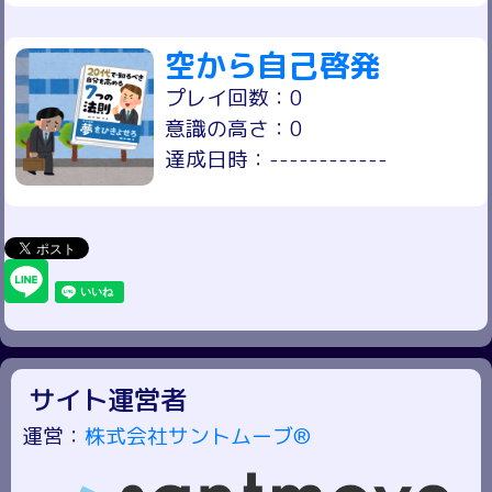
空から自己啓発
プレイ回数：0
意識の高さ：0
達成日時：------------
サイト運営者
運営：
株式会社サントムーブ®