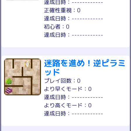
達成日時：------------
正確性重視：0
達成日時：------------
初心者：0
達成日時：------------
迷路を進め！逆ピラミ
ッド
プレイ回数：0
より早くモード：0
達成日時：------------
より高くモード：0
達成日時：------------