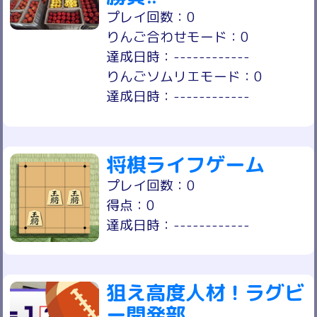
プレイ回数：0
りんご合わせモード：0
達成日時：------------
りんごソムリエモード：0
達成日時：------------
将棋ライフゲーム
プレイ回数：0
得点：0
達成日時：------------
狙え高度人材！ラグビ
ー開発部