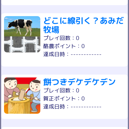
どこに線引く？あみだ
牧場
プレイ回数：0
酪農ポイント：0
達成日時：------------
餅つきデケデケデン
プレイ回数：0
賀正ポイント：0
達成日時：------------