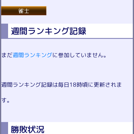
雀士
週間ランキング記録
まだ
週間ランキング
に参加していません。
週間ランキング記録は毎日18時頃に更新されま
す。
勝敗状況