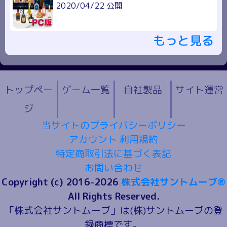
2020/04/22 公開
もっと見る
トップペー
ゲーム一覧
自社製品
サイト運営
ジ
当サイトのプライバシーポリシー
アカウント 利用規約
特定商取引法に基づく表記
お問い合わせ
Copyright (c) 2016-2026
株式会社サントムーブ®
All Rights Reserved.
「株式会社サントムーブ」は(株)サントムーブの登
録商標です。