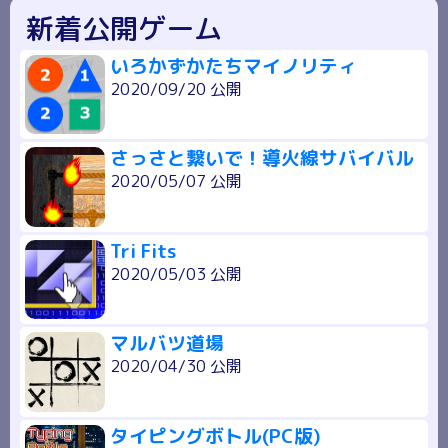
新着公開ゲーム
いろかずかたちマイノリティ
2020/09/20 公開
さっさと繋いで！導火線サバイバル
2020/05/07 公開
Tri Fits
2020/05/03 公開
マルバツ道場
2020/04/30 公開
タイピングボトル(PC版)