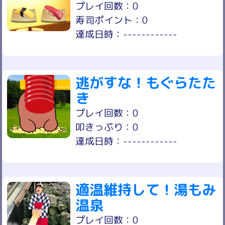
プレイ回数：0
寿司ポイント：0
達成日時：------------
逃がすな！もぐらたた
き
プレイ回数：0
叩きっぷり：0
達成日時：------------
適温維持して！湯もみ
温泉
プレイ回数：0