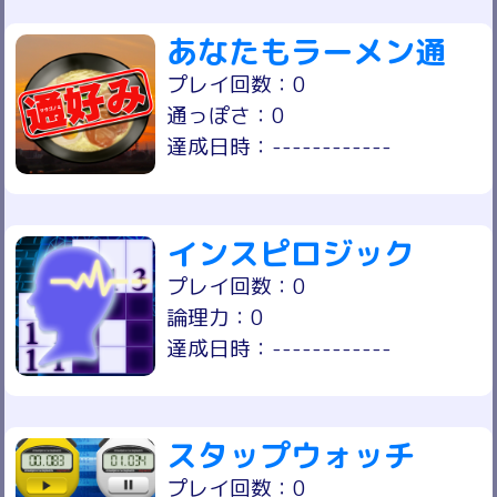
あなたもラーメン通
プレイ回数：0
通っぽさ：0
達成日時：------------
インスピロジック
プレイ回数：0
論理力：0
達成日時：------------
スタップウォッチ
プレイ回数：0