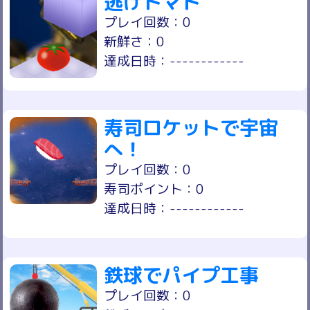
逃げトマト
プレイ回数：0
新鮮さ：0
達成日時：------------
寿司ロケットで宇宙
へ！
プレイ回数：0
寿司ポイント：0
達成日時：------------
鉄球でパイプ工事
プレイ回数：0