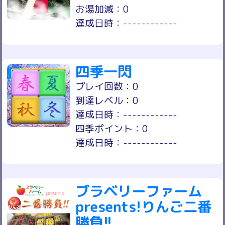
お湯加減：0
達成日時：------------
四季一閃
プレイ回数：0
到達レベル：0
達成日時：------------
四季ポイント：0
達成日時：------------
ブラベリーファーム
presents!りんご二番
勝負!!