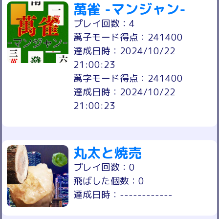
萬雀 -マンジャン-
プレイ回数：4
萬子モード得点：241400
達成日時：2024/10/22
21:00:23
萬字モード得点：241400
達成日時：2024/10/22
21:00:23
丸太と焼売
プレイ回数：0
飛ばした個数：0
達成日時：------------