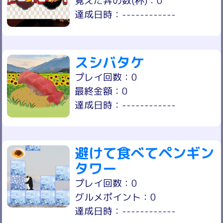
覚えた丼の数(杯)：0
達成日時：------------
スシバタケ
プレイ回数：0
最終金額：0
達成日時：------------
避けて食べてペンギン
タワー
プレイ回数：0
グルメポイント：0
達成日時：------------